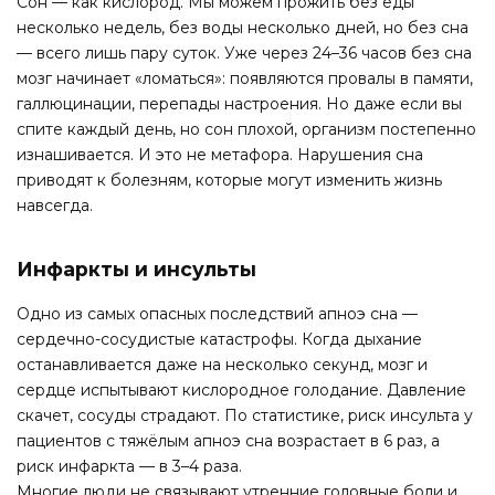
Сон — как кислород. Мы можем прожить без еды
несколько недель, без воды несколько дней, но без сна
— всего лишь пару суток. Уже через 24–36 часов без сна
мозг начинает «ломаться»: появляются провалы в памяти,
галлюцинации, перепады настроения. Но даже если вы
спите каждый день, но сон плохой, организм постепенно
изнашивается. И это не метафора. Нарушения сна
приводят к болезням, которые могут изменить жизнь
навсегда.
Инфаркты и инсульты
Одно из самых опасных последствий апноэ сна —
сердечно-сосудистые катастрофы. Когда дыхание
останавливается даже на несколько секунд, мозг и
сердце испытывают кислородное голодание. Давление
скачет, сосуды страдают. По статистике, риск инсульта у
пациентов с тяжёлым апноэ сна возрастает в 6 раз, а
риск инфаркта — в 3–4 раза.
Многие люди не связывают утренние головные боли и