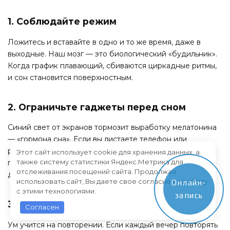
1. Соблюдайте режим
Ложитесь и вставайте в одно и то же время, даже в
выходные. Наш мозг — это биологический «будильник».
Когда график плавающий, сбиваются циркадные ритмы,
и сон становится поверхностным.
2. Ограничьте гаджеты перед сном
Синий свет от экранов тормозит выработку мелатонина
— «гормона сна». Если вы листаете телефон или
работаете за ноутбуком до полуночи, мозг просто не
Этот сайт использует cookie для хранения данных, а
также систему статистики Яндекс.Метрика для
понимает, что пора отдыхать. Решение: минимум за час
отслеживания посещений сайта. Продолжая
до сна — «цифровой детокс».
использовать сайт, Вы даете свое согласие на работу
Онлайн-
с этими технологиями.
запись
3. Создайте ритуалы расслабления
Согласен
Ум учится на повторении. Если каждый вечер повторять