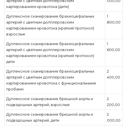
артерий с цветным допплеровским
000,00
картированием кровотока (дети)
Дуплексное сканирование брахиоцефальных
1
артерий с цветным допплеровским
800,00
картированием кровотока (краткий протокол)
взрослые
Дуплексное сканирование брахиоцефальных
1
артерий с цветным допплеровским
600,00
картированием кровотока (краткий протокол)
дети
Дуплексное сканирование брахиоцефальных
2
артерий с цветным допплеровским
400,00
картированием кровотока с функциональными
пробами
Дуплексное сканирование брюшной аорты и
2
подвздошных артерий, взрослые
200,00
Дуплексное сканирование брюшной аорты и
2
подвздошных артерий, дети
000,00