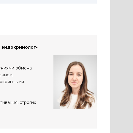
ч
эндокринолог-
ениями обмена
ением,
докринными
гивания, строгих