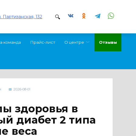
л. Партизанская, 132
а команда
Прайс-лист
О центре
Отзывы
и
2026-08-01
ы здоровья в
ный диабет 2 типа
е веса