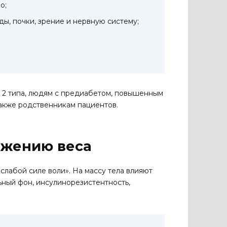
о;
ы, почки, зрение и нервную систему;
 2 типа, людям с предиабетом, повышенным
также родственникам пациентов.
ижению веса
«слабой силе воли». На массу тела влияют
льный фон, инсулинорезистентность,