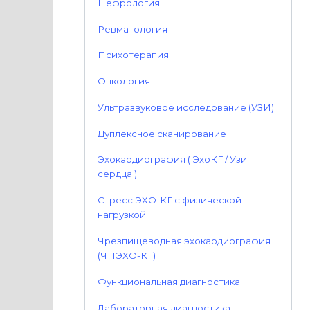
Нефрология
Ревматология
Психотерапия
Онкология
Ультразвуковое исследование (УЗИ)
Дуплексное сканирование
Эхокардиография ( ЭхоКГ / Узи
сердца )
Стресс ЭХО-КГ с физической
нагрузкой
Чрезпищеводная эхокардиография
(ЧПЭХО-КГ)
Функциональная диагностика
Лабораторная диагностика