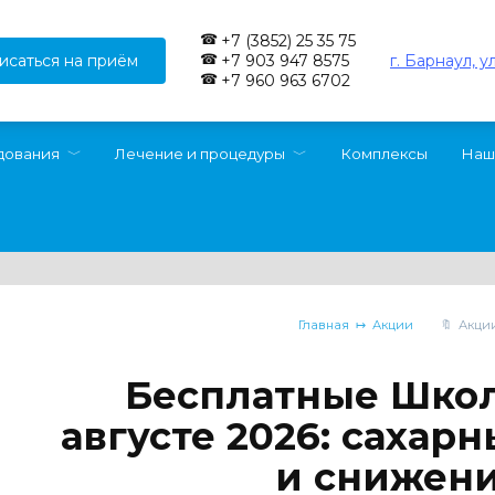
+7 (3852) 25 35 75
исаться на приём
г. Барнаул, у
+7 903 947 8575
+7 960 963 6702
дования
Лечение и процедуры
Комплексы
Наш
Главная
Акции
Акци
Бесплатные Школ
августе 2026: сахар
и снижени