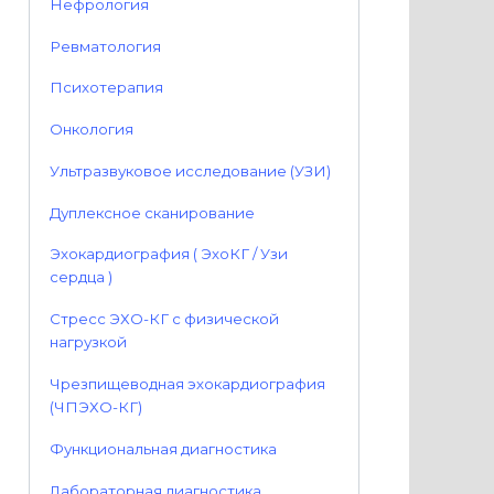
Нефрология
Ревматология
Психотерапия
Онкология
Ультразвуковое исследование (УЗИ)
Дуплексное сканирование
Эхокардиография ( ЭхоКГ / Узи
сердца )
Стресс ЭХО-КГ с физической
нагрузкой
Чрезпищеводная эхокардиография
(ЧПЭХО-КГ)
Функциональная диагностика
Лабораторная диагностика