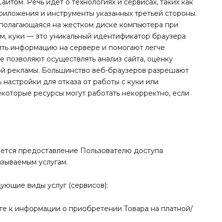
йтом. Речь идет о технологиях и сервисах, таких как
 приложения и инструменты указанных третьей стороны.
асполагающаяся на жестком диске компьютера при
м, куки — это уникальный идентификатор браузера
ить информацию на сервере и помогают легче
е позволяют осуществлять анализ сайта, оценку
ой рекламы. Большинство веб-браузеров разрешают
 настройки для отказа от работы с куки или
екоторые ресурсы могут работать некорректно, если
яется предоставление Пользователю доступа
азываемым услугам.
дующие виды услуг (сервисов):
ге к информации о приобретении Товара на платной/