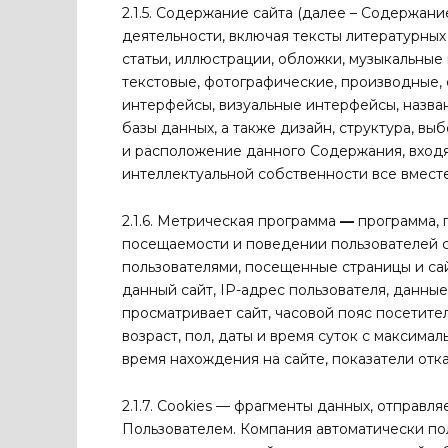
2.1.5. Содержание сайта (далее – Содержан
деятельности, включая тексты литературных
статьи, иллюстрации, обложки, музыкальные 
текстовые, фотографические, производные,
интерфейсы, визуальные интерфейсы, назван
базы данных, а также дизайн, структура, вы
и расположение данного Содержания, входя
интеллектуальной собственности все вместе
2.1.6. Метрическая программа
—
программа, 
посещаемости и поведении пользователей са
пользователями, посещенные страницы и сай
данный сайт, IP-адрес пользователя, данные
просматривает сайт, часовой пояс посетите
возраст, пол, даты и время суток с максима
время нахождения на сайте, показатели отк
2.1.7. Cookies — фрагменты данных, отправ
Пользователем. Компания автоматически по