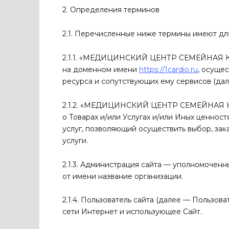
2. Определения терминов
2.1. Перечисленные ниже термины имеют д
2.1.1. «МЕДИЦИНСКИЙ ЦЕНТР СЕМЕЙНАЯ К
на доменном имени
https
://1
cardio
.
ru
, осуще
ресурса и сопутствующих ему сервисов (дале
2.1.2. «МЕДИЦИНСКИЙ ЦЕНТР СЕМЕЙНАЯ 
о Товарах и/или Услугах и/или Иных ценнос
услуг, позволяющий осуществить выбор, зака
услуги.
2.1.3. Администрация сайта — уполномочен
от имени название организации.
2.1.4. Пользователь сайта (далее — Пользов
сети Интернет и использующее Сайт.