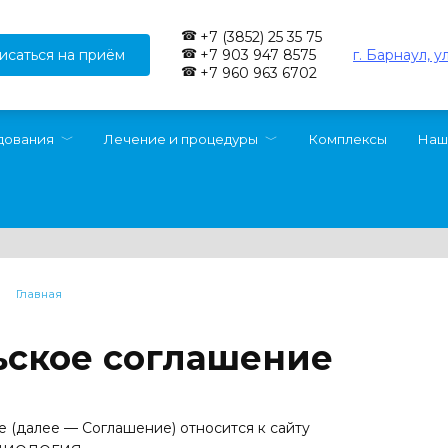
+7 (3852) 25 35 75
исаться на приём
г. Барнаул, у
+7 903 947 8575
+7 960 963 6702
дования
Лечение и процедуры
Комплексы
Наш
Главная
ьское соглашение
е (далее — Соглашение) относится к сайту