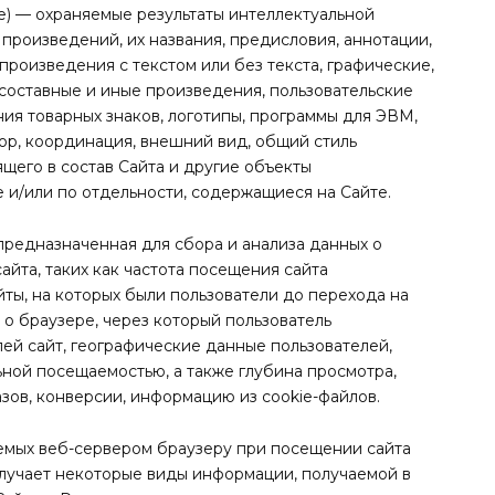
ие) — охраняемые результаты интеллектуальной
 произведений, их названия, предисловия, аннотации,
произведения с текстом или без текста, графические,
 составные и иные произведения, пользовательские
ия товарных знаков, логотипы, программы для ЭВМ,
бор, координация, внешний вид, общий стиль
щего в состав Сайта и другие объекты
 и/или по отдельности, содержащиеся на Сайте.
предназначенная для сбора и анализа данных о
йта, таких как частота посещения сайта
ты, на которых были пользователи до перехода на
 о браузере, через который пользователь
лей сайт, географические данные пользователей,
льной посещаемостью, а также глубина просмотра,
азов, конверсии, информацию из cookie-файлов.
ляемых веб-сервером браузеру при посещении сайта
лучает некоторые виды информации, получаемой в