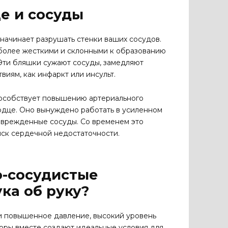
е и сосуды
 начинает разрушать стенки ваших сосудов.
ы более жесткими и склонными к образованию
 Эти бляшки сужают сосуды, замедляют
виям, как инфаркт или инсульт.
способствует повышению артериального
ердце. Оно вынуждено работать в усиленном
оврежденные сосуды. Со временем это
иск сердечной недостаточности.
о-сосудистые
ка об руку?
 и повышенное давление, высокий уровень
торы вместе создают идеальные условия для