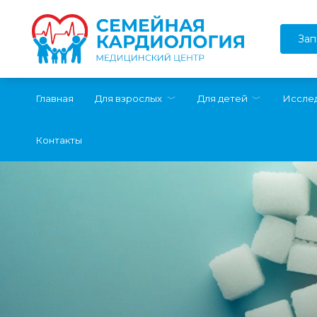
Перейти
к
содержанию
Зап
Главная
Для взрослых
Для детей
Иссле
Контакты