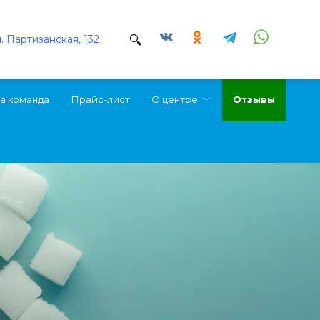
л. Партизанская, 132
а команда
Прайс-лист
О центре
Отзывы