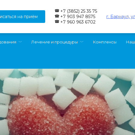
+7 (3852) 25 35 75
исаться на приём
г. Барнаул, у
+7 903 947 8575
+7 960 963 6702
дования
Лечение и процедуры
Комплексы
Наш