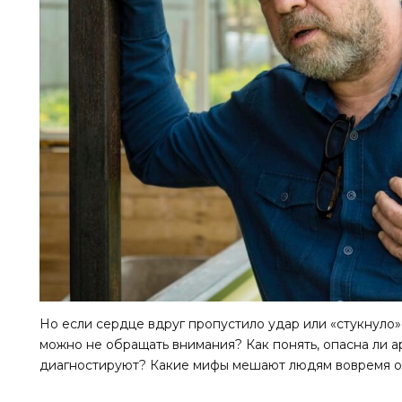
Но если сердце вдруг пропустило удар или «стукнуло»
можно не обращать внимания? Как понять, опасна ли а
диагностируют? Какие мифы мешают людям вовремя об