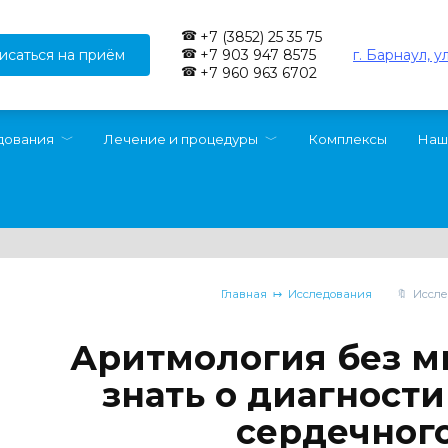
+7 (3852) 25 35 75
исаться на приём
г. Барнаул, у
+7 903 947 8575
+7 960 963 6702
дования
Лечение и процедуры
Комплексы
Наш
Главная
Исследования
Иссле
Аритмология без м
знать о диагност
сердечног