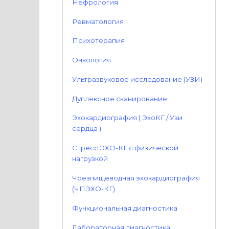
Нефрология
Ревматология
Психотерапия
Онкология
Ультразвуковое исследование (УЗИ)
Дуплексное сканирование
Эхокардиография ( ЭхоКГ / Узи
сердца )
Стресс ЭХО-КГ с физической
нагрузкой
Чрезпищеводная эхокардиография
(ЧПЭХО-КГ)
Функциональная диагностика
Лабораторная диагностика