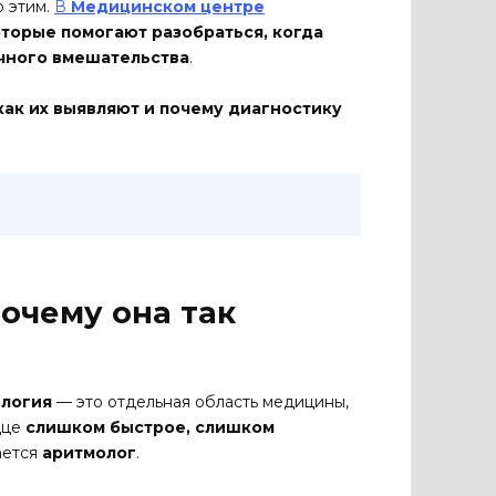
о этим.
В
Медицинском центре
торые помогают разобраться, когда
очного вмешательства
.
 как их выявляют и почему диагностику
почему она так
логия
— это отдельная область медицины,
дце
слишком быстрое, слишком
ается
аритмолог
.