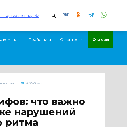
л. Партизанская, 132
а команда
Прайс-лист
О центре
Отзывы
дования
2025-03-25
ифов: что важно
ике нарушений
о ритма