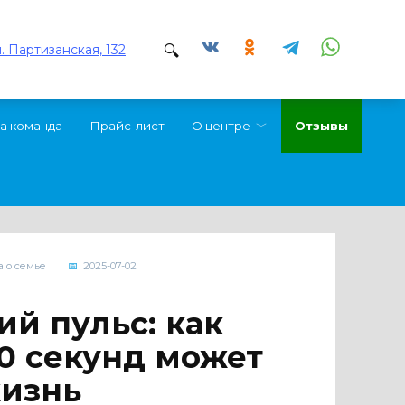
л. Партизанская, 132
а команда
Прайс-лист
О центре
Отзывы
а о семье
2025-07-02
ий пульс: как
30 секунд может
жизнь