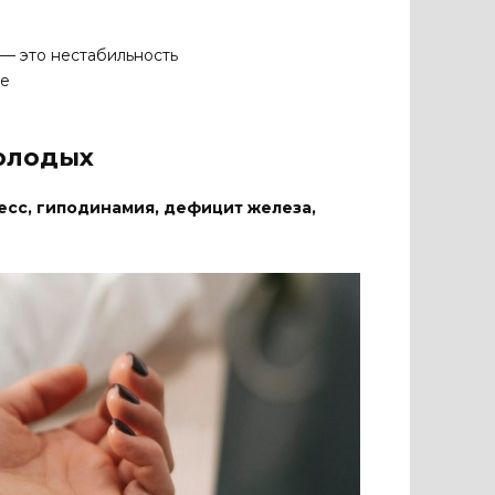
2 — это нестабильность
ие
молодых
есс, гиподинамия, дефицит железа,