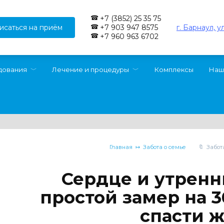
+7 (3852) 25 35 75
исаться на приём
г. Барнаул, у
+7 903 947 8575
+7 960 963 6702
дования
Лечение и процедуры
Комплексы
Наш
Главная
Забота о семье
Забот
Сердце и утренн
простой замер на 
спасти 