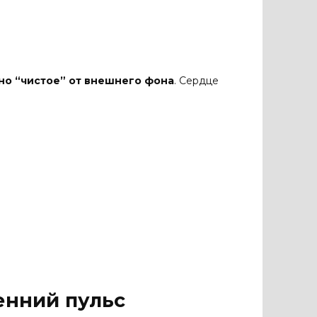
но “чистое” от внешнего фона
. Сердце
енний пульс