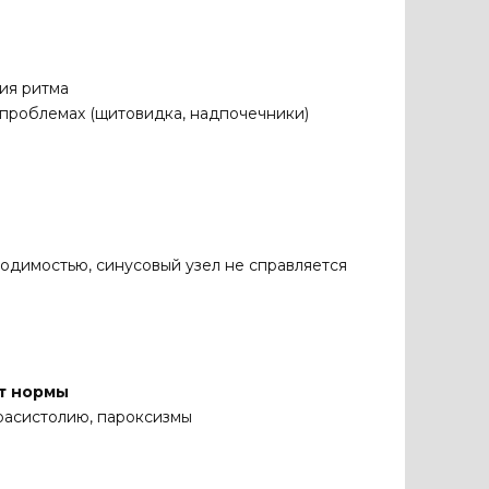
ия ритма
 проблемах (щитовидка, надпочечники)
одимостью, синусовый узел не справляется
т нормы
расистолию, пароксизмы