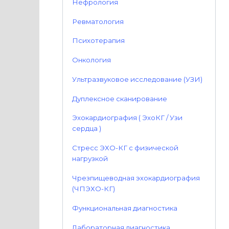
Нефрология
Ревматология
Психотерапия
Онкология
Ультразвуковое исследование (УЗИ)
Дуплексное сканирование
Эхокардиография ( ЭхоКГ / Узи
сердца )
Стресс ЭХО-КГ с физической
нагрузкой
Чрезпищеводная эхокардиография
(ЧПЭХО-КГ)
Функциональная диагностика
Лабораторная диагностика