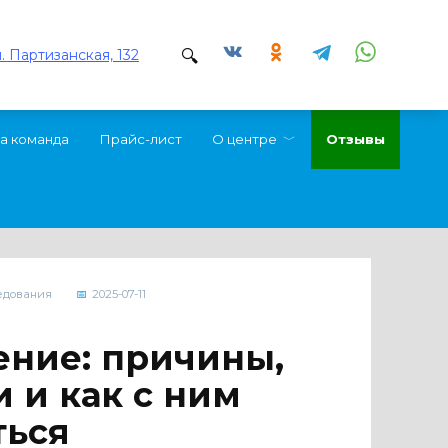
л. Партизанская, 132
а команда
Прайс-лист
О центре
Отзывы
едования
2025-07-11
ние: причины,
 и как с ним
ться