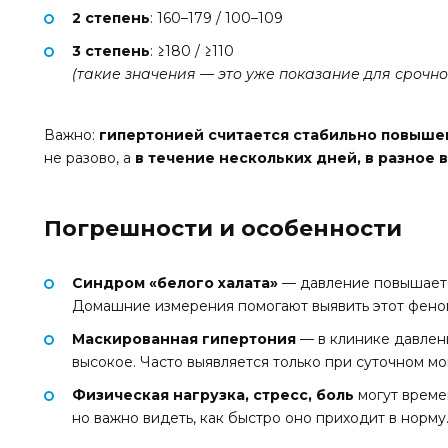
2 степень
: 160–179 / 100–109
3 степень
: ≥180 / ≥110
(такие значения — это уже показание для срочн
Важно:
гипертонией считается стабильно повыше
не разово, а
в течение нескольких дней, в разное 
Погрешности и особенности
Синдром «белого халата»
— давление повышается
Домашние измерения помогают выявить этот фено
Маскированная гипертония
— в клинике давлен
высокое. Часто выявляется только при суточном м
Физическая нагрузка, стресс, боль
могут време
но важно видеть, как быстро оно приходит в норму