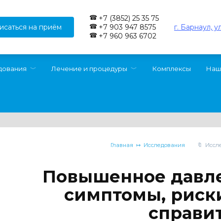
+7 (3852) 25 35 75
исаться на приём
г. Барнаул, у
+7 903 947 8575
+7 960 963 6702
дования
Лечение и процедуры
Комплексы
Наш
Главная
Исследования
Иссл
Повышенное давле
симптомы, риски
справи