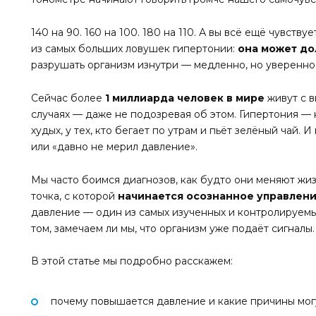
140 на 90. 160 на 100. 180 на 110. А вы всё ещё чувств
из самых больших ловушек гипертонии:
она может до
разрушать организм изнутри — медленно, но уверенно
Сейчас более
1 миллиарда человек в мире
живут с в
случаях — даже не подозревая об этом. Гипертония — н
худых, у тех, кто бегает по утрам и пьёт зелёный чай. И
или «давно не мерил давление».
Мы часто боимся диагнозов, как будто они меняют жиз
точка, с которой
начинается осознанное управлен
давление — один из самых изученных и контролируемы
том, замечаем ли мы, что организм уже подаёт сигналы.
В этой статье мы подробно расскажем:
почему повышается давление и какие причины могу