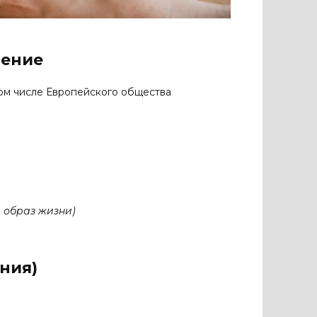
ление
м числе Европейского общества
 образ жизни)
ния)