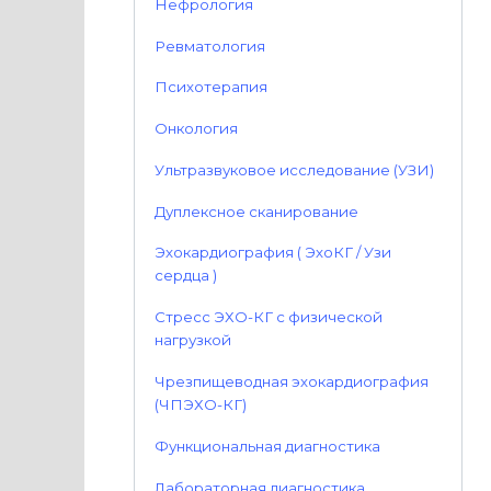
Нефрология
Ревматология
Психотерапия
Онкология
Ультразвуковое исследование (УЗИ)
Дуплексное сканирование
Эхокардиография ( ЭхоКГ / Узи
сердца )
Стресс ЭХО-КГ с физической
нагрузкой
Чрезпищеводная эхокардиография
(ЧПЭХО-КГ)
Функциональная диагностика
Лабораторная диагностика