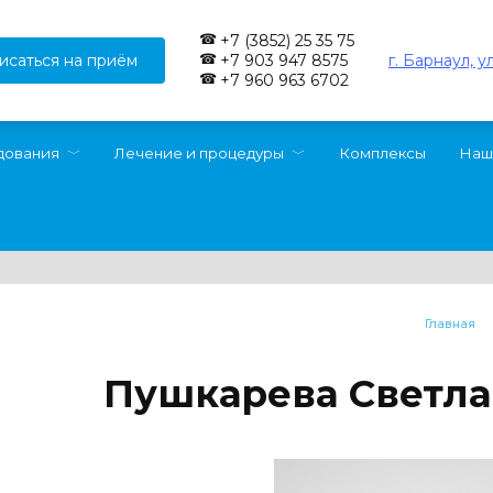
+7 (3852) 25 35 75
исаться на приём
г. Барнаул, у
+7 903 947 8575
+7 960 963 6702
дования
Лечение и процедуры
Комплексы
Наш
Главная
Пушкарева Светла