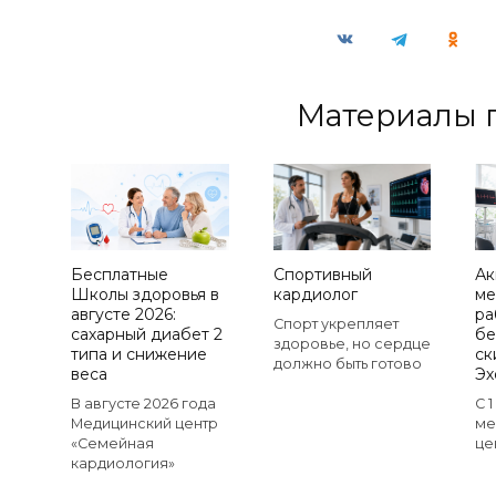
Материалы 
Бесплатные
Спортивный
Ак
Школы здоровья в
кардиолог
ме
августе 2026:
ра
Спорт укрепляет
сахарный диабет 2
бе
здоровье, но сердце
типа и снижение
ск
должно быть готово
веса
Эх
В августе 2026 года
С 
Медицинский центр
ме
«Семейная
це
кардиология»