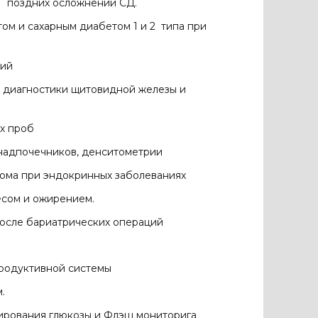
е поздних осложнений СД.
ом и сахарным диабетом 1 и 2 типа при
ний
ой диагностики щитовидной железы и
х проб
 надпочечников, денситометрии
рома при эндокринных заболеваниях
есом и ожирением.
после бариатрических операций
родуктивной системы
.
ирования глюкозы и Флэш мониторига