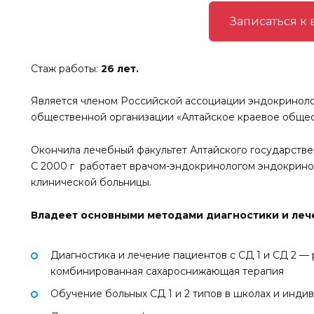
Записаться к 
Стаж работы:
26 лет.
Является членом Российской ассоциации эндокриноло
общественной организации «Алтайское краевое общес
Окончила лечебный факультет Алтайского государствен
С 2000 г работает врачом-эндокринологом эндокрино
клинической больницы.
Владеет основными методами диагностики и леч
Диагностика и лечение пациентов с СД 1 и СД 2 —
комбинированная сахароснижающая терапия
Обучение больных СД 1 и 2 типов в школах и инди