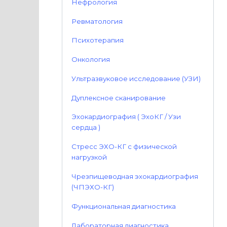
Нефрология
Ревматология
Психотерапия
Онкология
Ультразвуковое исследование (УЗИ)
Дуплексное сканирование
Эхокардиография ( ЭхоКГ / Узи
сердца )
Стресс ЭХО-КГ с физической
нагрузкой
Чрезпищеводная эхокардиография
(ЧПЭХО-КГ)
Функциональная диагностика
Лабораторная диагностика