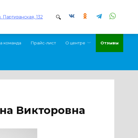
л. Партизанская, 132
а команда
Прайс-лист
О центре
Отзывы
на Викторовна