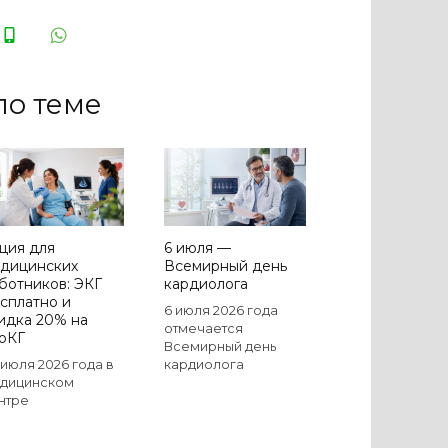
по теме
ция для
6 июля —
дицинских
Всемирный день
ботников: ЭКГ
кардиолога
сплатно и
6 июля 2026 года
идка 20% на
отмечается
оКГ
Всемирный день
1 июля 2026 года в
кардиолога
дицинском
нтре