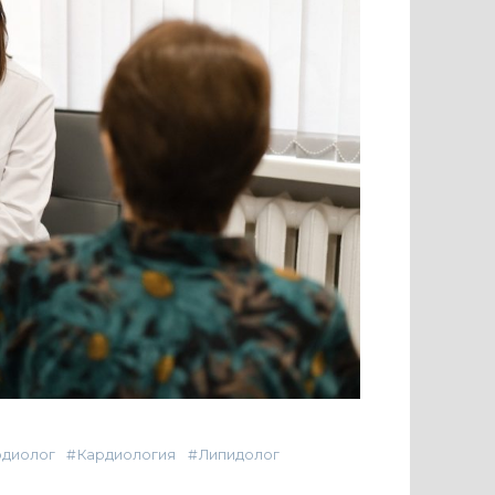
рдиолог
Кардиология
Липидолог