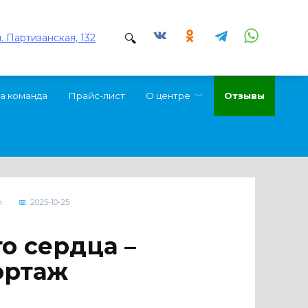
л. Партизанская, 132
а команда
Прайс-лист
О центре
Отзывы
и
2025-10-25
о сердца –
ортаж