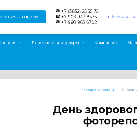
+7 (3852) 25 35 75
исаться на приём
г. Барнаул, у
+7 903 947 8575
+7 960 963 6702
дования
Лечение и процедуры
Комплексы
Наш
Главная
Акции
Акци
День здоровог
фотореп