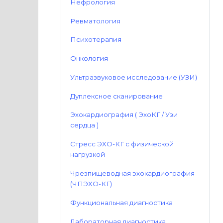
Нефрология
Ревматология
Психотерапия
Онкология
Ультразвуковое исследование (УЗИ)
Дуплексное сканирование
Эхокардиография ( ЭхоКГ / Узи
сердца )
Стресс ЭХО-КГ с физической
нагрузкой
Чрезпищеводная эхокардиография
(ЧПЭХО-КГ)
Функциональная диагностика
Лабораторная диагностика