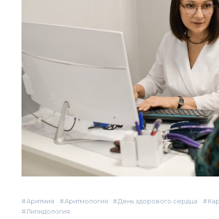
Аритмия
Аритмология
День здорового сердца
Ка
Липидология