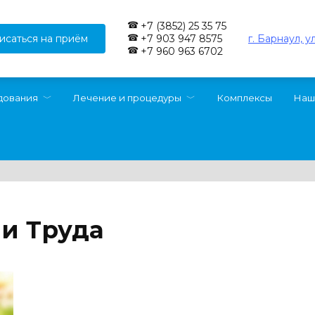
+7 (3852) 25 35 75
исаться на приём
г. Барнаул, у
+7 903 947 8575
+7 960 963 6702
дования
Лечение и процедуры
Комплексы
Наш
и Труда