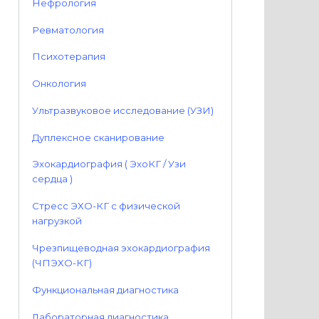
Нефрология
Ревматология
Психотерапия
Онкология
Ультразвуковое исследование (УЗИ)
Дуплексное сканирование
Эхокардиография ( ЭхоКГ / Узи
сердца )
Стресс ЭХО-КГ с физической
нагрузкой
Чрезпищеводная эхокардиография
(ЧПЭХО-КГ)
Функциональная диагностика
Лабораторная диагностика