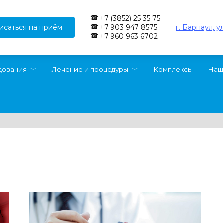
+7 (3852) 25 35 75
исаться на приём
г. Барнаул, у
+7 903 947 8575
+7 960 963 6702
дования
Лечение и процедуры
Комплексы
Наш