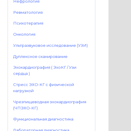
Нефрология
Ревматология
Психотерапия
Онкология
Ультразвуковое исследование (УЗИ)
Дуплексное сканирование
Эхокардиография ( ЭхоКГ / Узи
сердца )
Стресс ЭХО-КГ с физической
нагрузкой
Чрезпищеводная эхокардиография
(ЧПЭХО-КГ)
Функциональная диагностика
Лабораторная диагностика