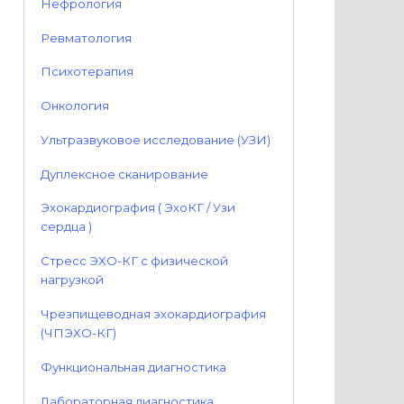
Нефрология
Ревматология
Психотерапия
Онкология
Ультразвуковое исследование (УЗИ)
Дуплексное сканирование
Эхокардиография ( ЭхоКГ / Узи
сердца )
Стресс ЭХО-КГ с физической
нагрузкой
Чрезпищеводная эхокардиография
(ЧПЭХО-КГ)
Функциональная диагностика
Лабораторная диагностика