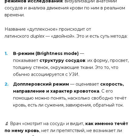
режимов исследования
: визуализации анатомии
сосудов и анализа движения крови по ним в реальном
времени.
Название «дуплексное» происходит от
латинского
duplex
— «двойной». Это и есть суть метода:
B-режим (Brightness mode)
—
показывает
структуру сосудов
: их форму, просвет,
толщину стенок, окружающие ткани. Это то, что
обычно ассоциируется с УЗИ.
Допплеровский режим
— оценивает
скорость,
направление и характер кровотока
. С его
помощью можно понять, насколько свободно течёт
кровь, есть ли сужения, завихрения, обратный ток.
🔬 Врач «смотрит на сосуд» и видит,
как именно течёт
по нему кровь
, нет ли препятствий, не возникает ли