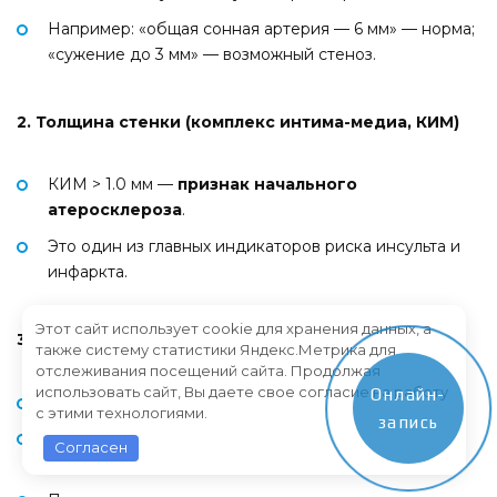
Например: «общая сонная артерия — 6 мм» — норма;
«сужение до 3 мм» — возможный стеноз.
2. Толщина стенки (комплекс интима-медиа, КИМ)
КИМ > 1.0 мм —
признак начального
атеросклероза
.
Это один из главных индикаторов риска инсульта и
инфаркта.
Этот сайт использует cookie для хранения данных, а
3. Скорость кровотока
также систему статистики Яндекс.Метрика для
отслеживания посещений сайта. Продолжая
использовать сайт, Вы даете свое согласие на работу
Онлайн-
Указывается в см/с.
с этими технологиями.
запись
Измеряется
максимальная (Vs)
и
конечная
Согласен
(Vd)
скорость.