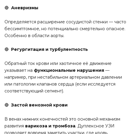
🔴
Аневризмы
Определяется расширение сосудистой стенки — часто
бессимптомное, но потенциально смертельно опасное.
Особенно в области аорты.
🔴
Регургитация и турбулентность
Обратный ток крови или хаотичное её движение
указывает на
функциональные нарушения
—
например, при нестабильном артериальном давлении
или патологии клапанов сердца (если исследуется
соответствующий сегмент).
🔴
Застой венозной крови
В венах нижних конечностей это основной механизм
развития
варикоза и тромбоза
. Дуплексное УЗИ
позволяет вовремя заметить участки, где кровь