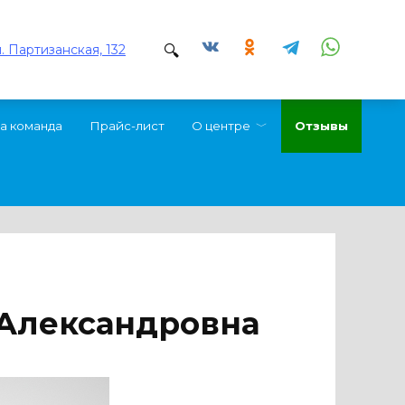
л. Партизанская, 132
а команда
Прайс-лист
О центре
Отзывы
 Александровна