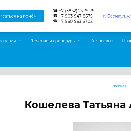
+7 (3852) 25 35 75
исаться на приём
г. Барнаул, у
+7 903 947 8575
+7 960 963 6702
дования
Лечение и процедуры
Комплексы
Наш
Главная
Кошелева Татьяна