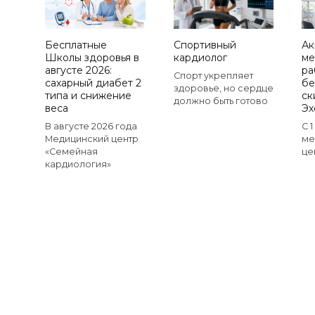
Бесплатные
Спортивный
Ак
Школы здоровья в
кардиолог
ме
августе 2026:
ра
Спорт укрепляет
сахарный диабет 2
бе
здоровье, но сердце
типа и снижение
ск
должно быть готово
веса
Эх
В августе 2026 года
С 
Медицинский центр
ме
«Семейная
це
кардиология»