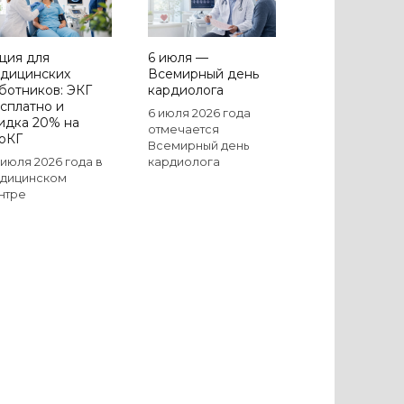
ция для
6 июля —
дицинских
Всемирный день
ботников: ЭКГ
кардиолога
сплатно и
6 июля 2026 года
идка 20% на
отмечается
оКГ
Всемирный день
1 июля 2026 года в
кардиолога
дицинском
нтре