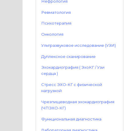
Нефрология
Ревматология
Психотерапия
Онкология
Ультразвуковое исследование (УЗИ)
Дуплексное сканирование
Эхокардиография ( ЭхоКГ / Узи
сердца )
Стресс ЭХО-КГ с физической
нагрузкой
Чрезпищеводная эхокардиография
(ЧПЭХО-КГ)
Функциональная диагностика
Лабораторная диагностика